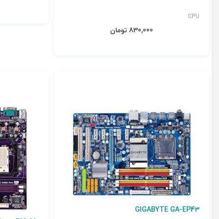
CPU
830,000 تومان
GIGABYTE GA-EP43