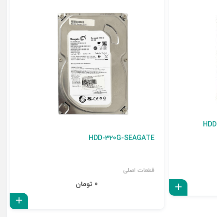
HDD
HDD-320G-SEAGATE
قطعات اصلی
0 تومان
افزودن به سبد
افزو