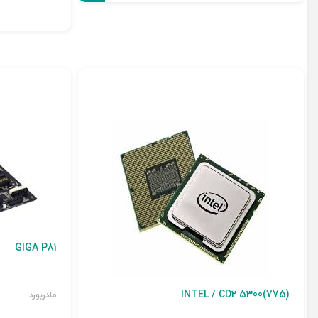
GIGA P81
INTEL / CD2 5300(775)
مادربورد