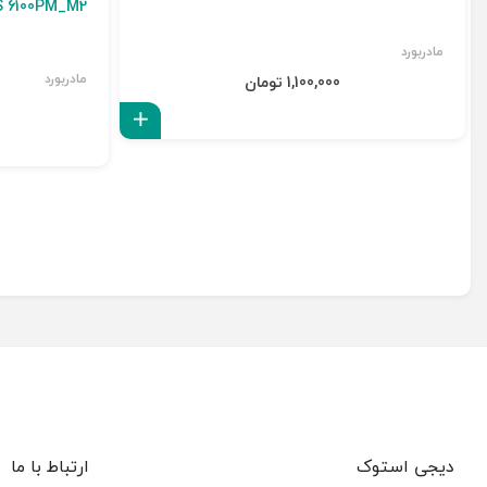
S 6100PM_M2
مادربورد
مادربورد
1,100,000 تومان
افزودن به سبد
دیجی استوک
ارتباط با ما