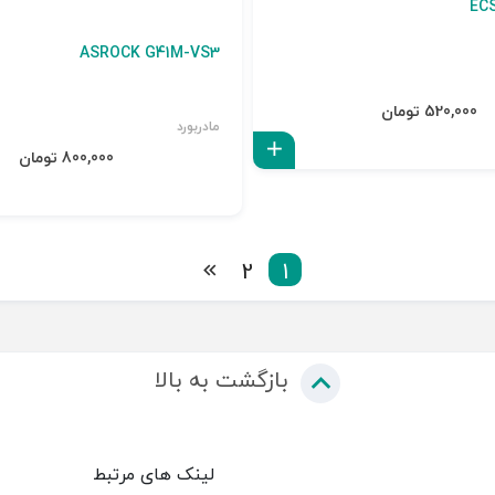
EC
ASROCK G41M-VS3
520,000 تومان
مادربورد
افزودن به سبد
800,000 تومان
2
1
بازگشت به بالا
لینک های مرتبط