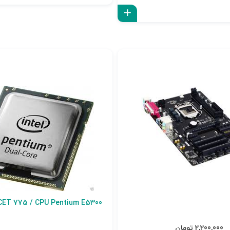
افزودن به سبد
ET 775 / CPU Pentium E5300
2,200,000 تومان