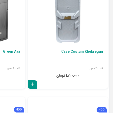
Green Ava
Case Costum Khebregan
قاب کیس
قاب کیس
1,200,000 تومان
افزودن به سبد
HDD
HDD