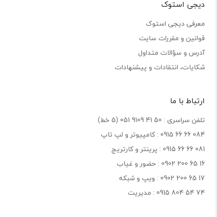
دیجی استوک
معرفی دیجی استوک
قوانین و مقررات سایت
آدرس و سؤالات متداول
شکایات، انتقادات و پیشنهادات
ارتباط با ما
تلفن سراسری : 50 41 9109 051 (5 خط)
084 66 66 0915 : کامپیوتر و لپ تاپ
081 66 66 0915 : پرینتر و کارتریج
16 65 200 0902 : حضور و غیاب
17 65 200 0902 : ویپ و شبکه
74 54 804 0915 : مدیریت