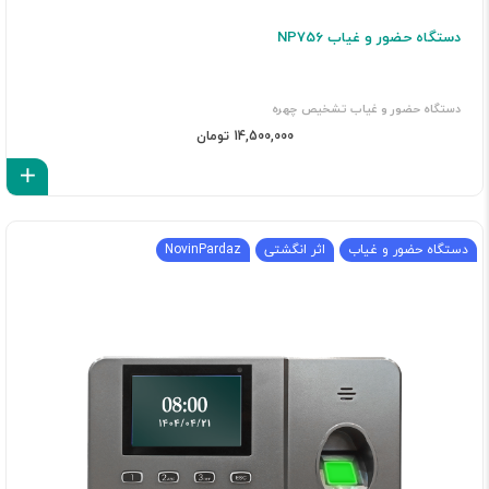
دستگاه حضور و غیاب NP756
دستگاه حضور و غیاب تشخیص چهره
14,500,000 تومان
اف
دستگاه حضور و غیاب
اثر انگشتی
NovinPardaz