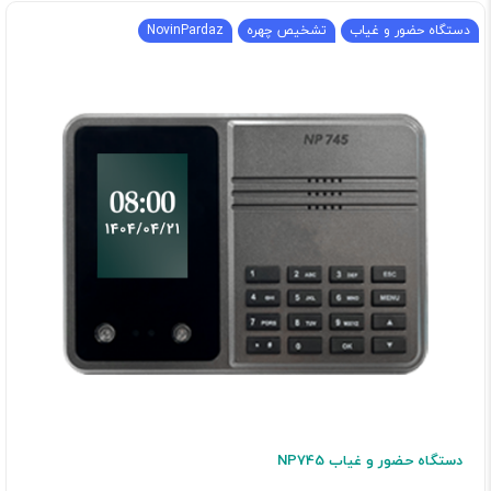
دستگاه حضور و غیاب
تشخیص چهره
NovinPardaz
دستگاه حضور و غیاب NP745