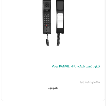
تلفن تحت شبکه Voip FANVIL H2U
کالاهای آکبند (نو)
ناموجود