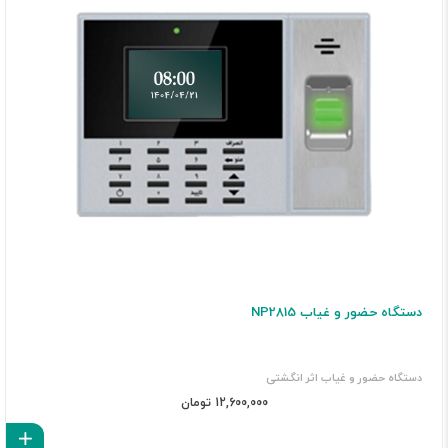
دستگاه حضور و غیاب NP2815
دستگاه حضور و غیاب اثر انگشتی
12,600,000 تومان
اف