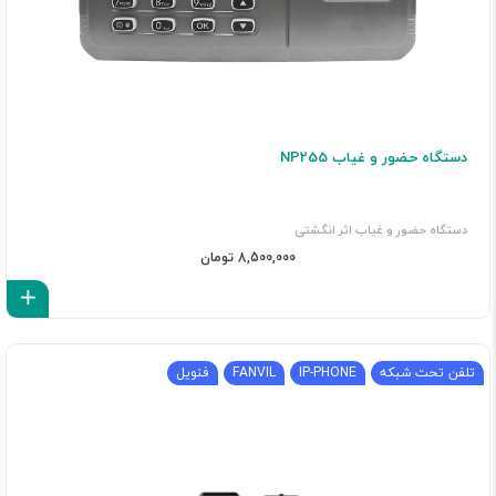
دستگاه حضور و غیاب NP255
دستگاه حضور و غیاب اثر انگشتی
8,500,000 تومان
اف
تلفن تحت شبکه
IP-PHONE
FANVIL
فنویل